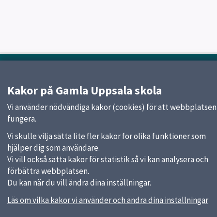
Sidfot
Huvudmeny
Start
Kakor på Gamla Uppsala skola
Om skolan
Vi använder nödvändiga kakor (cookies) för att webbplatsen
Verksamheter & årskurser
fungera.
Kontakt
Elevhälsa
Vi skulle vilja sätta lite fler kakor för olika funktioner som
hjälper dig som användare.
Vi vill också sätta kakor för statistik så vi kan analysera och
Snabblänkar
förbättra webbplatsen.
Du kan när du vill ändra dina inställningar.
Uppsala kommun
Skolverket
Läs om vilka kakor vi använder och ändra dina inställningar