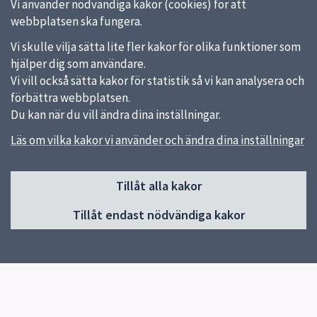
Vi använder nödvändiga kakor (cookies) för att
webbplatsen ska fungera.
Vi skulle vilja sätta lite fler kakor för olika funktioner som
hjälper dig som användare.
Vi vill också sätta kakor för statistik så vi kan analysera och
förbättra webbplatsen.
Du kan när du vill ändra dina inställningar.
Läs om vilka kakor vi använder och ändra dina inställningar
Sidfot
Tillåt alla kakor
Huvudmeny
Tillåt endast nödvändiga kakor
Start
Om skolan
Verksamheter & årskurser
Kontakt
Elevhälsa